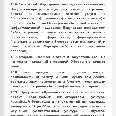
1.16.
Сервисный сбор
- денежные средства, взимаемые с
Покупателя при реализации ему Билета (Электронного
билета) за оказываемые Агентом услуги по
бронированию, оформлению, формированию (печати) и
реализации Билетов (Электронных билетов), а также по
информационной поддержке Покупателя посредством
Сайта, а равно по иным каналам связи в связи с
бронированием, оформлением, формированием
(печатью) и реализации Билетов, отменой, заменой и
(или) переносом Мероприятий, а равно по иным
вопросам;
1.17.
Стороны
- совместно Агент и Покупатель, если из
контекста положений настоящей Оферты не следует
иное;
1.18.
Точка продаж
– офис продажи Билетов,
принадлежащий Агенту и (или) субагентам Агента,
третьим лицам, привлеченным Агентом к реализации
Билетов (Электронных билетов) на каком-либо праве;
1.19.
Программа «Пушкинская карта»
- социальный
проект, реализуемый Министерством культуры
Российской Федерации и направленный на поддержку
молодежи с 14 до 22 лет и ее активное привлечение к
изучению художественной культуры и искусства,
мотивирование к освоению ценностей отечественной,