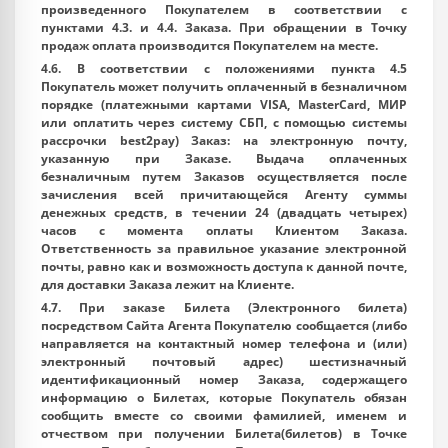
произведенного Покупателем в соответствии с
пунктами 4.3. и 4.4. Заказа. При обращении в Точку
продаж оплата производится Покупателем на месте.
4.6. В соответствии с положениями пункта 4.5
Покупатель может получить оплаченный в безналичном
порядке (платежными картами VISA, MasterСard, МИР
или оплатить через систему СБП, с помощью системы
рассрочки best2pay) Заказ: на электронную почту,
указанную при Заказе. Выдача оплаченных
безналичным путем Заказов осуществляется после
зачисления всей причитающейся Агенту суммы
денежных средств, в течении 24 (двадцать четырех)
часов с момента оплаты Клиентом Заказа.
Ответственность за правильное указание электронной
почты, равно как и возможность доступа к данной почте,
для доставки Заказа лежит на Клиенте.
4.7. При заказе Билета (Электронного билета)
посредством Сайта Агента Покупателю сообщается (либо
направляется на контактный номер телефона и (или)
электронный почтовый адрес) шестизначный
идентификационный номер Заказа, содержащего
информацию о Билетах, которые Покупатель обязан
сообщить вместе со своими фамилией, именем и
отчеством при получении Билета(билетов) в Точке