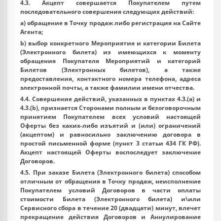
4.3. Акцепт совершается Покупателем путем
последовательного совершения следующих действий:
a) обращение в Точку продаж либо регистрация на Сайте
Агента;
b) выбор конкретного Мероприятия и категории Билета
(Электронного билета) из имеющихся к моменту
обращения Покупателя Мероприятий и категорий
Билетов (Электронных билетов), а также
предоставления, контактного номера телефона, адреса
электронной почты, а также фамилии имени отчества.
4.4. Совершение действий, указанных в пунктах 4.3.(a) и
4.3.(b), признается Сторонами полным и безоговорочным
принятием Покупателем всех условий настоящей
Оферты без каких-либо изъятий и (или) ограничений
(акцептом) и равносильно заключению договора в
простой письменной форме (пункт 3 статьи 434 ГК РФ).
Акцепт настоящей Оферты воспоследует заключение
Договоров.
4.5. При заказе Билета (Электронного билета) способом
отличным от обращения в Точку продаж, неисполнение
Покупателем условий Договоров в части оплаты
стоимости Билета (Электронного билета) и\или
Сервисного сбора в течение 20 (двадцати) минут, влечет
прекращение действия Договоров и Аннулирование