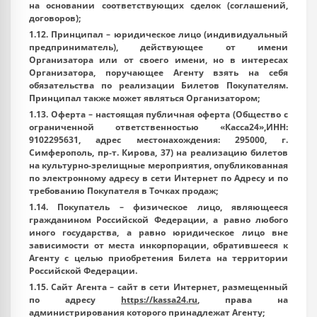
на основании соответствующих сделок (соглашений,
договоров);
1.12.
Принципал
– юридическое лицо (индивидуальный
предприниматель), действующее от имени
Организатора или от своего имени, но в интересах
Организатора, поручающее Агенту взять на себя
обязательства по реализации Билетов Покупателям.
Принципал также может являться Организатором;
1.13.
Оферта
– настоящая публичная оферта (Общество с
ограниченной ответственностью «Касса24»,ИНН:
9102295631, адрес местонахождения: 295000, г.
Симферополь, пр-т. Кирова, 37) на реализацию билетов
на культурно-зрелищные мероприятия, опубликованная
по электронному адресу в сети Интернет по
Адресу
и по
требованию Покупателя в Точках продаж;
1.14.
Покупатель
– физическое лицо, являющееся
гражданином Российской Федерации, а равно любого
иного государства, а равно юридическое лицо вне
зависимости от места инкорпорации, обратившееся к
Агенту с целью приобретения Билета на территории
Российской Федерации.
1.15.
Сайт Агента
– сайт в сети Интернет, размещенный
по адресу
https://kassa24.ru
, права на
администрирования которого принадлежат Агенту;