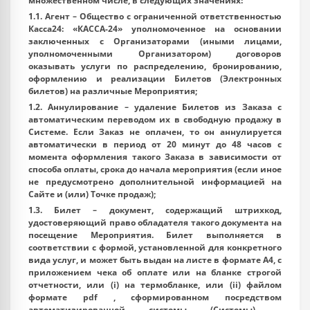
множественном числе, в следующих значениях:
1.1.
Агент
– Общество с ограниченной ответственностью
Касса24: «КАССА-24» уполномоченное на основании
заключенных с Организаторами (иными лицами,
уполномоченными Организатором) договоров
оказывать услуги по распределению, бронированию,
оформлению и реализации Билетов (Электронных
билетов) на различные Мероприятия;
1.2.
Аннулирование
– удаление Билетов из Заказа с
автоматическим переводом их в свободную продажу в
Системе. Если Заказ не оплачен, то он аннулируется
автоматически в период от 20 минут до 48 часов с
момента оформления такого Заказа в зависимости от
способа оплаты, срока до начала мероприятия (если иное
не предусмотрено дополнительной информацией на
Сайте и (или) Точке продаж);
1.3.
Билет
– документ, содержащий штрихкод,
удостоверяющий право обладателя такого документа на
посещение Мероприятия. Билет выполняется в
соответствии с формой, установленной для конкретного
вида услуг, и может быть выдан на листе в формате А4, с
приложением чека об оплате или на бланке строгой
отчетности, или (i) на термобланке, или (ii) файлом
формате pdf , сформированном посредством
автоматизированной системы (Системы) -